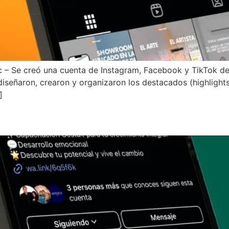
 – Se creó una cuenta de Instagram, Facebook y TikTok des
e diseñaron, crearon y organizaron los destacados (highlight
]