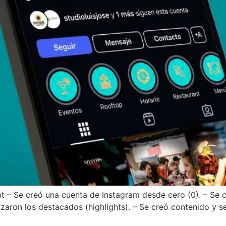
t – Se creó una cuenta de Instagram desde cero (0). – Se cr
izaron los destacados (highlights). – Se creó contenido y se