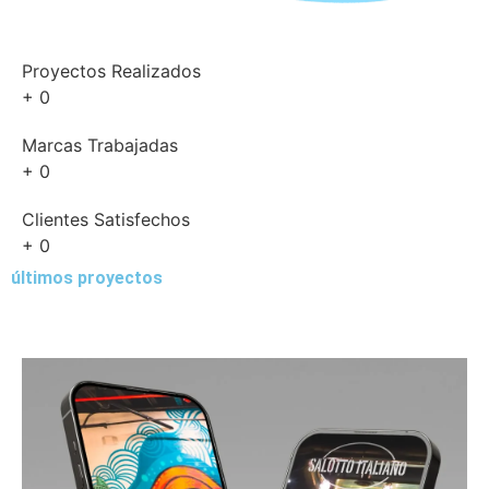
Diseño de
PÁGINAS WEB
Proyectos Realizados
+
0
Diseñamos innovadores sitios web con alta calidad visual.
Marcas Trabajadas
+
0
Ver Más Detalles
Clientes Satisfechos
+
0
últimos proyectos