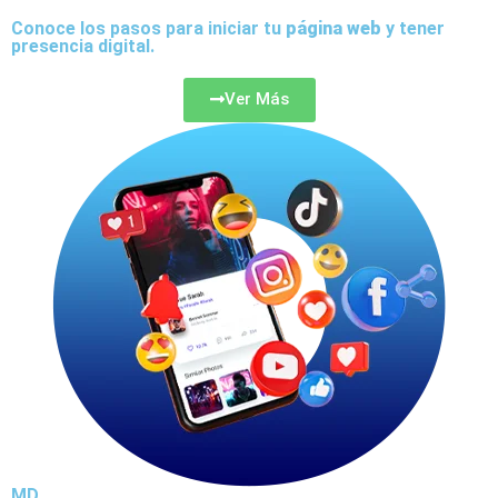
Conoce los pasos para iniciar tu
página web
y tener
presencia digital.
Ver Más
MD