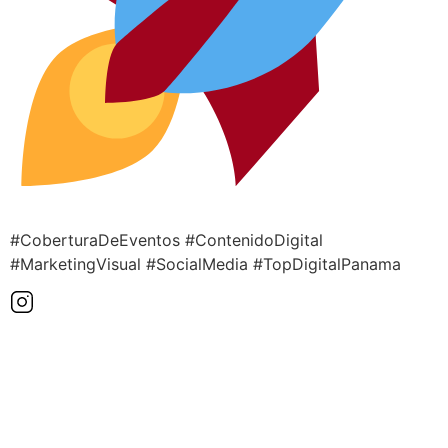
#CoberturaDeEventos #ContenidoDigital
#MarketingVisual #SocialMedia #TopDigitalPanama