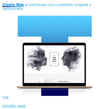
Diseño Web
profesional con contenido original y
optimizado.
DW
DISEÑO WEB