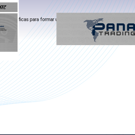
as específicas para formar una fachada completa dividida en
ertura.