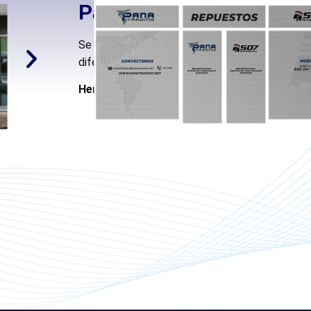
Panatrading
Se diseñaron varias artes gráficas según medid
diferentes tamaños de un local comercial en ap
Herramientas Usadas:
Photoshop