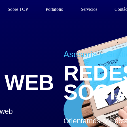
Sobre TOP
Portafolio
Servicios
Contác
Asesoría y Gest
REDE
 WEB
SOCI
 web
Orientamos correct