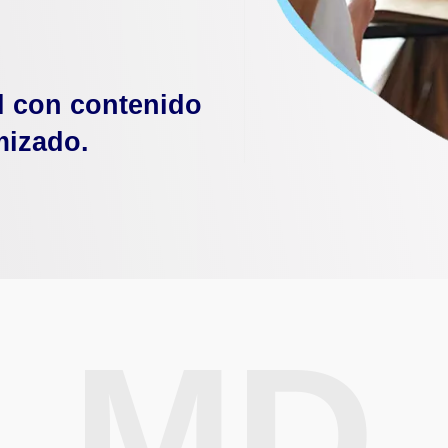
l con contenido
mizado.
MD