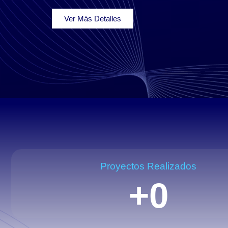
Ver Más Detalles
Proyectos Realizados
+
0